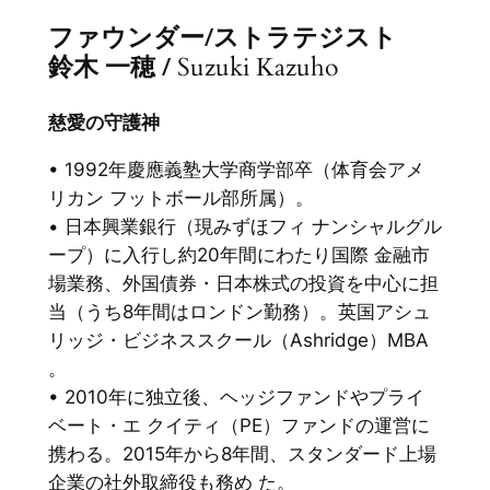
ファウンダー/ストラテジスト
鈴木 一穂 /
Suzuki Kazuho
慈愛の守護神
• 1992年慶應義塾大学商学部卒（体育会アメ
リカン フットボール部所属）。
• 日本興業銀行（現みずほフィ ナンシャルグル
ープ）に入行し約20年間にわたり国際 金融市
場業務、外国債券・日本株式の投資を中心に担
当（うち8年間はロンドン勤務）。英国アシュ
リッジ・ビジネススクール（Ashridge）MBA
。
• 2010年に独立後、ヘッジファンドやプライ
ベート・エ クイティ（PE）ファンドの運営に
携わる。2015年から8年間、スタンダード上場
企業の社外取締役も務め た。