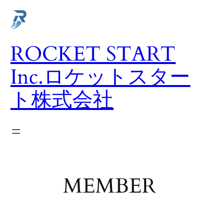
内
容
を
ROCKET START
ス
キ
Inc.ロケットスター
ッ
プ
ト株式会社
MEMBER