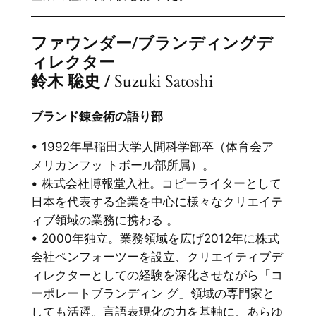
ファウンダー/ブランディングデ
ィレクター
鈴木 聡史 /
Suzuki Satoshi
ブランド錬金術の語り部
• 1992年早稲田大学人間科学部卒（体育会ア
メリカンフッ トボール部所属）。
• 株式会社博報堂入社。コピーライターとして
日本を代表する企業を中心に様々なクリエイテ
ィブ領域の業務に携わる 。
• 2000年独立。業務領域を広げ2012年に株式
会社ペンフォーツーを設立、クリエイティブデ
ィレクターとしての経験を深化させながら「コ
ーポレートブランディン グ」領域の専門家と
しても活躍。言語表現化の力を基軸に、あらゆ